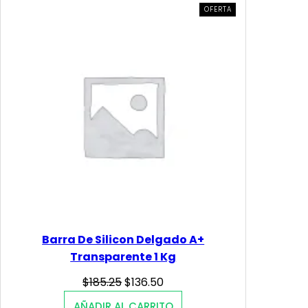
PRODUCTO
OFERTA
EN
OFERTA
Barra De Silicon Delgado A+
Transparente 1 Kg
Original
Current
$
185.25
$
136.50
price
price
AÑADIR AL CARRITO