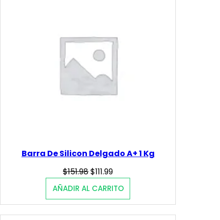
OFERTA
Barra De Silicon Delgado A+ 1 Kg
Original
Current
$
151.98
$
111.99
price
price
AÑADIR AL CARRITO
was:
is:
$151.98.
$111.99.