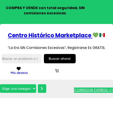
COMPRA Y VENDE con total seguridad, SIN
comisiones excesivas
.
Centro Histórico Marketplace
“La Era SIN Comisiones Excesivas”, Registrarse Es GRATIS.
S
Buscar ahora!
e
a
r
Mis deseos
c
h
E
CORREDOR EXPRESS =)
l
i
g
e
u