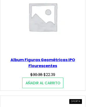
Album Figuras Geométricas IPO
Flourescentes
Original
Current
$
30.38
$
22.39
price
price
AÑADIR AL CARRITO
was:
is:
$30.38.
$22.39.
PRODUCTO
OFERTA
EN