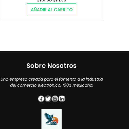
price
price
AÑADIR AL CARRITO
was:
is:
$151.98.
$111.99.
Sobre Nosotros
Una empresa creada para el fomento a la industria
del comercio electrónico, 100% mexicana.
Facebook
Twitter
Instagram
LinkedIn