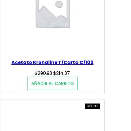
2
.
1
8
.
8
5
.
5
.
Acetato Kronaline T/Carta C/100
Original
Current
$
290.93
$
214.37
price
price
AÑADIR AL CARRITO
was:
is:
$290.93.
$214.37.
PRODUCTO
OFERTA
EN
OFERTA