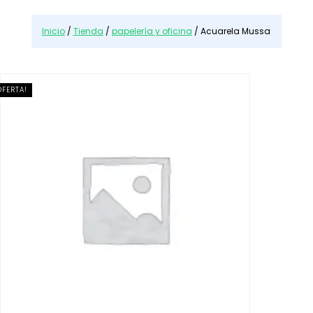
n
a
Inicio
/
Tienda
/
papelería y oficina
/ Acuarela Mussa
c
a
t
e
OFERTA!
g
o
r
í
a