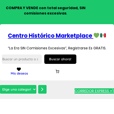
COMPRA Y VENDE con total seguridad, SIN
comisiones excesivas
.
Centro Histórico Marketplace
“La Era SIN Comisiones Excesivas”, Registrarse Es GRATIS.
S
Buscar ahora!
e
a
r
Mis deseos
c
h
E
CORREDOR EXPRESS =)
l
i
g
e
u