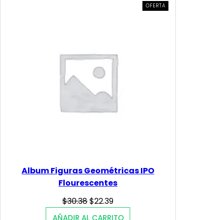
PRODUCTO
OFERTA
EN
OFERTA
Album Figuras Geométricas IPO
Flourescentes
Original
Current
$
30.38
$
22.39
price
price
AÑADIR AL CARRITO