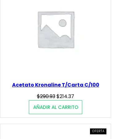
$
5
t
i
2
.
d
a
0
4
d
.
0
9
.
0
.
Acetato Kronaline T/Carta C/100
Original
Current
$
290.93
$
214.37
price
price
AÑADIR AL CARRITO
was:
is:
$290.93.
$214.37.
PRODUCTO
OFERTA
EN