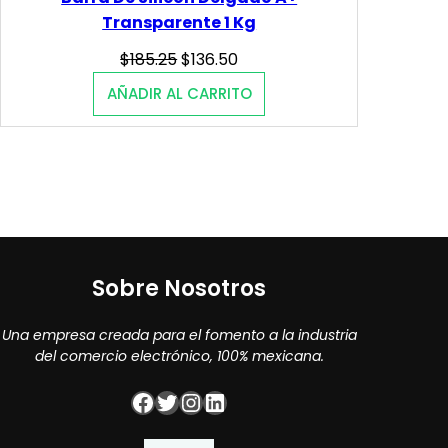
Transparente 1 Kg
Original
Current
$
185.25
$
136.50
price
price
AÑADIR AL CARRITO
was:
is:
$185.25.
$136.50.
Sobre Nosotros
Una empresa creada para el fomento a la industria
del comercio electrónico, 100% mexicana.
Facebook
Twitter
Instagram
LinkedIn