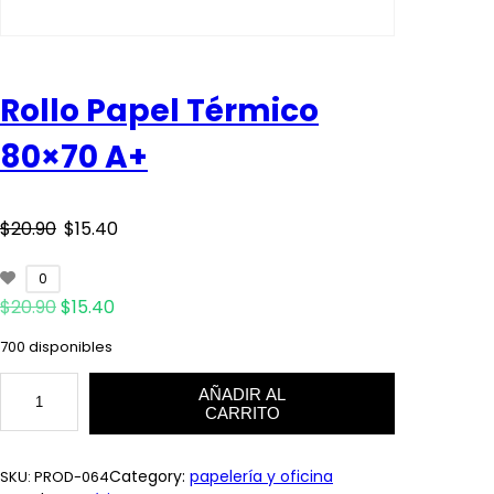
Rollo Papel Térmico
80×70 A+
O
C
$
20.90
$
15.40
r
u
0
O
C
$
20.90
$
i
15.40
r
r
u
700 disponibles
i
r
g
r
g
r
R
i
e
AÑADIR AL
i
e
o
CARRITO
n
n
l
a
t
n
n
l
l
p
o
Category:
papelería y oficina
SKU:
PROD-064
p
r