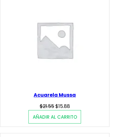
OFERTA
Acuarela Mussa
Original
Current
$
21.55
$
15.88
price
price
AÑADIR AL CARRITO
was:
is:
$21.55.
$15.88.