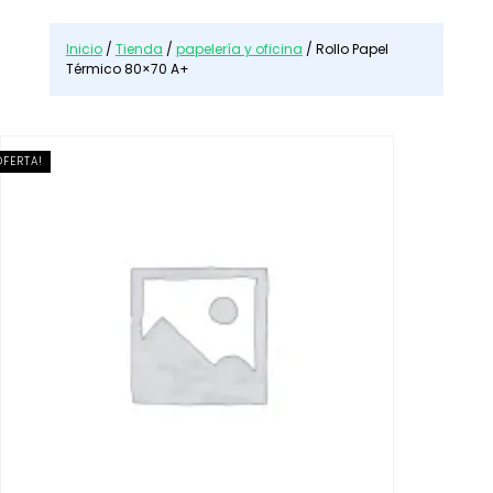
n
a
Inicio
/
Tienda
/
papelería y oficina
/ Rollo Papel
c
Térmico 80×70 A+
a
t
e
g
OFERTA!
o
r
í
a